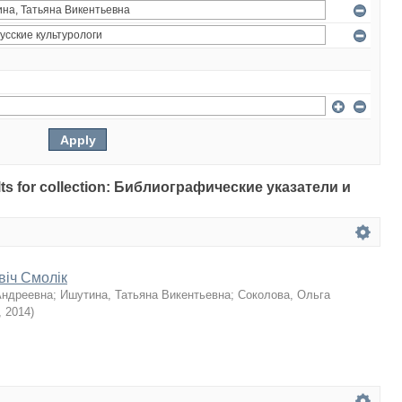
sults for collection: Библиографические указатели и
віч Смолік
Андреевна
;
Ишутина, Татьяна Викентьевна
;
Соколова, Ольга
,
2014
)