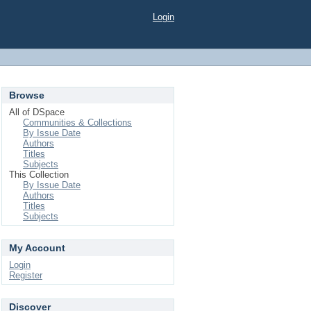
Login
Browse
All of DSpace
Communities & Collections
By Issue Date
Authors
Titles
Subjects
This Collection
By Issue Date
Authors
Titles
Subjects
My Account
Login
Register
Discover