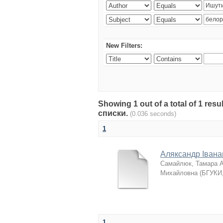
New Filters:
Showing 1 out of a total of 1 re
списки.
(0.036 seconds)
1
Аляксандр Івана
Самайлюк, Тамара 
Михайловна
(
БГУКИ
1