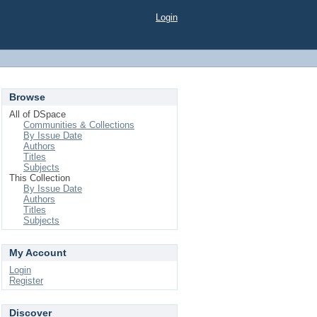
Login
Browse
All of DSpace
Communities & Collections
By Issue Date
Authors
Titles
Subjects
This Collection
By Issue Date
Authors
Titles
Subjects
My Account
Login
Register
Discover