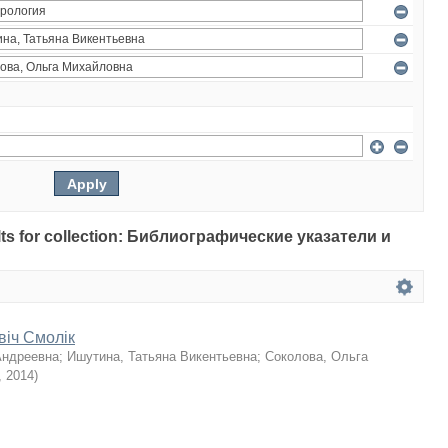
sults for collection: Библиографические указатели и
віч Смолік
Андреевна
;
Ишутина, Татьяна Викентьевна
;
Соколова, Ольга
,
2014
)