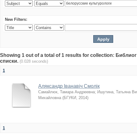
New Filters:
Showing 1 out of a total of 1 results for collection: Биб
списки.
(0.028 seconds)
1
Аляксандр Іванавіч Смолік
Самайлюк, Тамара Андреевна
;
Ишутина, Татьяна Ви
Михайловна
(
БГУКИ
,
2014
)
1