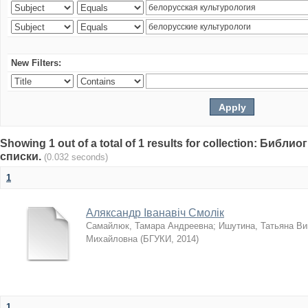
New Filters:
Showing 1 out of a total of 1 results for collection: Биб
списки.
(0.032 seconds)
1
Аляксандр Іванавіч Смолік
Самайлюк, Тамара Андреевна
;
Ишутина, Татьяна Ви
Михайловна
(
БГУКИ
,
2014
)
1