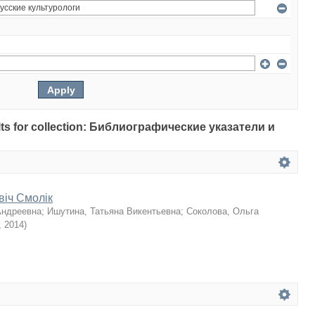
sults for collection: Библиографические указатели и
віч Смолік
Андреевна
;
Ишутина, Татьяна Викентьевна
;
Соколова, Ольга
,
2014
)