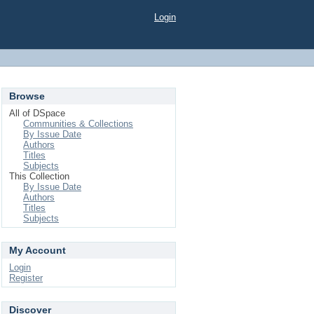
Login
Browse
All of DSpace
Communities & Collections
By Issue Date
Authors
Titles
Subjects
This Collection
By Issue Date
Authors
Titles
Subjects
My Account
Login
Register
Discover