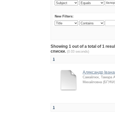
New Filters:
Showing 1 out of a total of 1 re
списки.
(0.03 seconds)
1
Аляксандр Івана
Самайлюк, Тамара 
Михайловна
(
БГУКИ
1