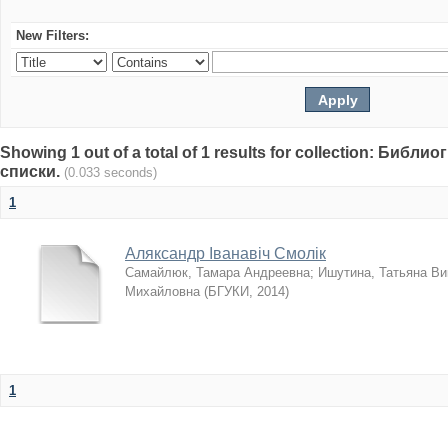
New Filters:
Showing 1 out of a total of 1 results for collection: Биб
списки.
(0.033 seconds)
1
Аляксандр Іванавіч Смолік
Самайлюк, Тамара Андреевна
;
Ишутина, Татьяна Ви
Михайловна
(
БГУКИ
,
2014
)
1