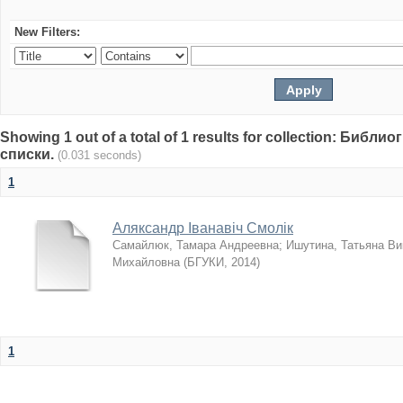
New Filters:
Showing 1 out of a total of 1 results for collection: Биб
списки.
(0.031 seconds)
1
Аляксандр Іванавіч Смолік
Самайлюк, Тамара Андреевна
;
Ишутина, Татьяна Ви
Михайловна
(
БГУКИ
,
2014
)
1