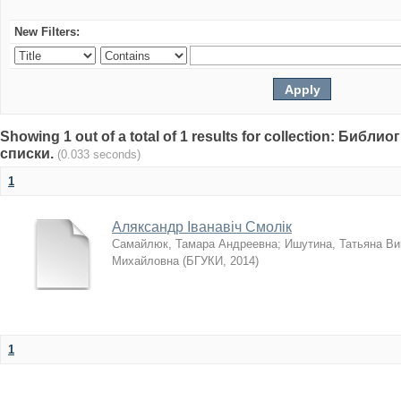
New Filters:
Showing 1 out of a total of 1 results for collection: Биб
списки.
(0.033 seconds)
1
Аляксандр Іванавіч Смолік
Самайлюк, Тамара Андреевна
;
Ишутина, Татьяна Ви
Михайловна
(
БГУКИ
,
2014
)
1