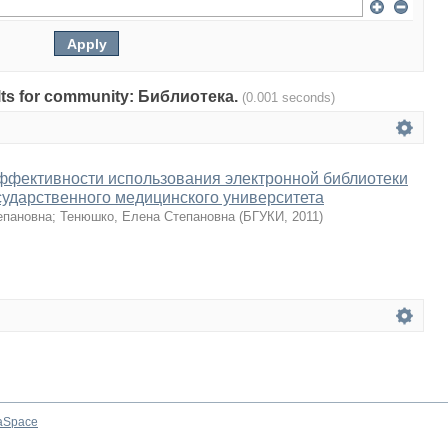
sults for community: Библиотека.
(0.001 seconds)
ффективности использования электронной библиотеки
сударственного медицинского университета
епановна
;
Тенюшко, Елена Степановна
(
БГУКИ
,
2011
)
aSpace