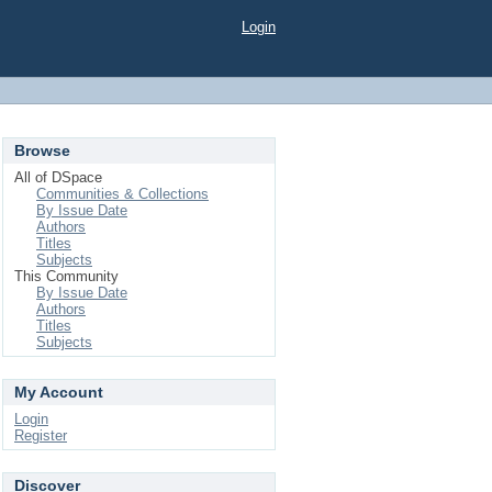
Login
Browse
All of DSpace
Communities & Collections
By Issue Date
Authors
Titles
Subjects
This Community
By Issue Date
Authors
Titles
Subjects
My Account
Login
Register
Discover