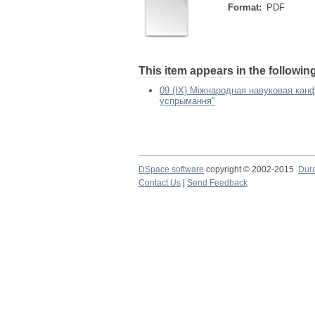
Format:
PDF
This item appears in the following
09 (IX) Міжнародная навуковая ка
успрымання"
DSpace software
copyright © 2002-2015
Dur
Contact Us
|
Send Feedback