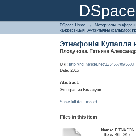
Этнафонія Купалля
DSpace 
DSpace Home
→
Материалы конференц
канферэнцыя "Аўтэнтычны фальклор: пр
Этнафонія Купалля
Плодунова, Татьяна Александ
URI:
http://hdl.handle.net/123456789/5600
Date:
2015
Abstract:
Этнография Беларуси
Show full item record
Files in this item
Name:
E'TNAFONІ
Size:
468.0Kb