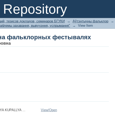
 на фальклорных фестывалях
Repository
ий, тезисов докладов, семинаров БГУКИ
→
Аўтэнтычны фальклор
→
аблемы захавання, вывучэння, успрымання"
→
View Item
 на фальклорных фестывалях
ровна
YA KUPALLYA ...
View/
Open