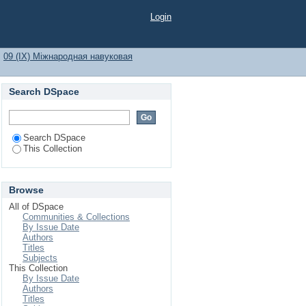
Login
09 (IX) Міжнародная навуковая
Search DSpace
Search DSpace
This Collection
Browse
All of DSpace
Communities & Collections
By Issue Date
Authors
Titles
Subjects
This Collection
By Issue Date
Authors
Titles