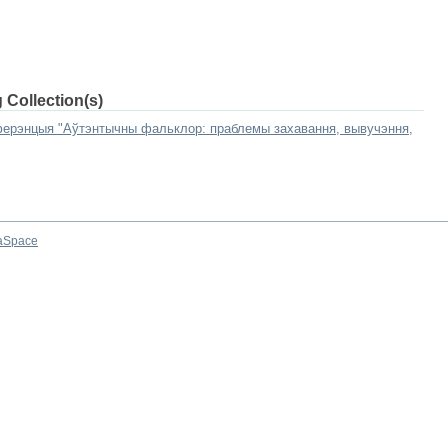
 Collection(s)
нферэнцыя "Аўтэнтычны фальклор: праблемы захавання, вывучэння,
aSpace