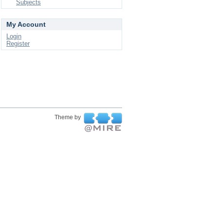
Subjects
My Account
Login
Register
Theme by