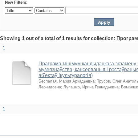
New Filters:
Showing 1 out of a total of 1 results for collection: Прогр
1
Праграма-мінімум кандыдацкага экзамену п
музеязнаўства, кансервацыя і рэстаўрацыя
аб'ектаў (культуралогія)
Беспалая, Мария Аркадьевна
;
Трусов, Олег Анатол
Леонидовна
;
Лупашко, Ирина Геннадьевна
;
Бомбешк
1