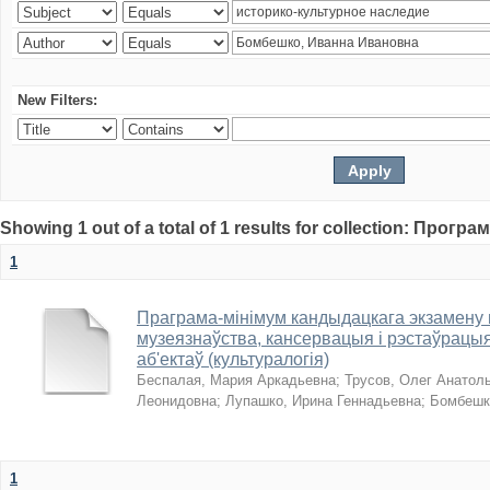
New Filters:
Showing 1 out of a total of 1 results for collection: Прогр
1
Праграма-мінімум кандыдацкага экзамену п
музеязнаўства, кансервацыя і рэстаўрацыя
аб'ектаў (культуралогія)
Беспалая, Мария Аркадьевна
;
Трусов, Олег Анатол
Леонидовна
;
Лупашко, Ирина Геннадьевна
;
Бомбешк
1