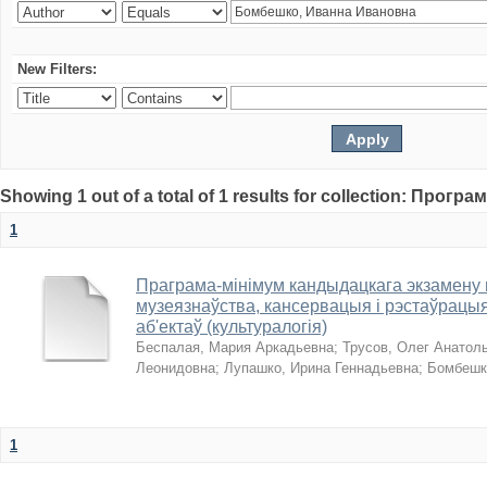
New Filters:
Showing 1 out of a total of 1 results for collection: Прогр
1
Праграма-мінімум кандыдацкага экзамену п
музеязнаўства, кансервацыя і рэстаўрацыя
аб'ектаў (культуралогія)
Беспалая, Мария Аркадьевна
;
Трусов, Олег Анатол
Леонидовна
;
Лупашко, Ирина Геннадьевна
;
Бомбешк
1