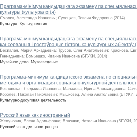
Праграма-мінімум кандыдацкага экзамену па спецыяльнасці 
культуры (культуралогія)
Смолик, Александр Иванович
;
Сухоцкая, Таисия Федоровна
(
2014
)
Культура. Культурология
Праграма-мінімум кандыдацкага экзамену па спецыяльнасці 
кансервацыя і рэстаўрацыя гісторыка-культурных аб'ектаў (
Беспалая, Мария Аркадьевна
;
Трусов, Олег Анатольевич
;
Краснова, Ев
Геннадьевна
;
Бомбешко, Иванна Ивановна
(
БГУКИ
,
2014
)
Музейное дело. Музееведение
Программа-минимум кандидатского экзамена по специальнос
методика и организация социально-культурной деятельности
Козловская, Людмила Ивановна
;
Малахова, Ирина Александровна
;
Саме
Королев, Николай Николаевич
;
Мышковец, Алина Анатольевна
(
БГУКИ
,
Культурно-досуговая деятельность
Русский язык как иностранный
Желунович, Елена Адольфовна
;
Влазнюк, Наталья Ивановна
(
БГУКИ
,
2
Русский язык для иностранцев