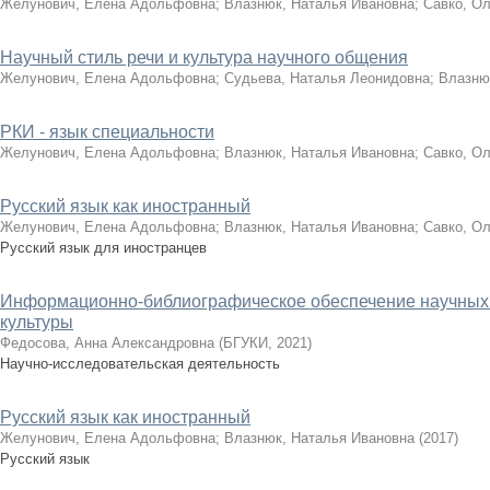
Желунович, Елена Адольфовна
;
Влазнюк, Наталья Ивановна
;
Савко, О
Научный стиль речи и культура научного общения
Желунович, Елена Адольфовна
;
Судьева, Наталья Леонидовна
;
Влазню
РКИ - язык специальности
Желунович, Елена Адольфовна
;
Влазнюк, Наталья Ивановна
;
Савко, О
Русский язык как иностранный
Желунович, Елена Адольфовна
;
Влазнюк, Наталья Ивановна
;
Савко, О
Русский язык для иностранцев
Информационно-библиографическое обеспечение научных
культуры
Федосова, Анна Александровна
(
БГУКИ
,
2021
)
Научно-исследовательская деятельность
Русский язык как иностранный
Желунович, Елена Адольфовна
;
Влазнюк, Наталья Ивановна
(
2017
)
Русский язык