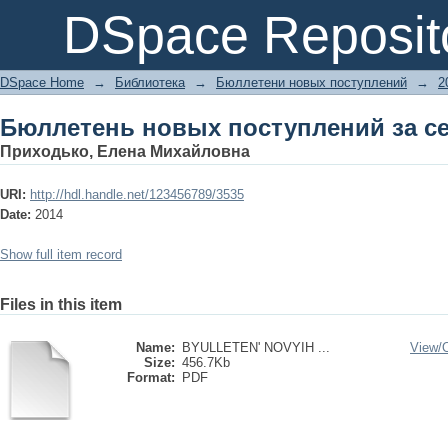
Бюллетень новых поступлений за с
DSpace Reposit
DSpace Home
→
Библиотека
→
Бюллетени новых поступлений
→
2
Бюллетень новых поступлений за с
Приходько, Елена Михайловна
URI:
http://hdl.handle.net/123456789/3535
Date:
2014
Show full item record
Files in this item
Name:
BYULLETEN' NOVYIH ...
View/
Size:
456.7Kb
Format:
PDF