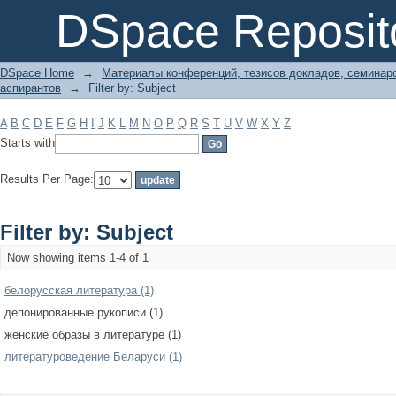
Filter by: Subject
DSpace Reposit
DSpace Home
→
Материалы конференций, тезисов докладов, семинар
аспирантов
→
Filter by: Subject
A
B
C
D
E
F
G
H
I
J
K
L
M
N
O
P
Q
R
S
T
U
V
W
X
Y
Z
Starts with
Results Per Page:
Filter by: Subject
Now showing items 1-4 of 1
белорусская литература (1)
депонированные рукописи (1)
женские образы в литературе (1)
литературоведение Беларуси (1)