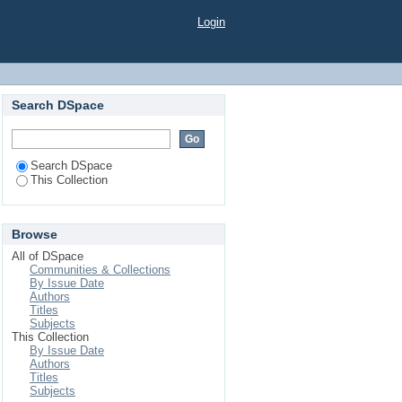
енном университете
Login
Search DSpace
Search DSpace
This Collection
Browse
All of DSpace
Communities & Collections
By Issue Date
Authors
Titles
Subjects
This Collection
By Issue Date
Authors
Titles
Subjects