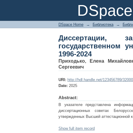
Диссертации, защи
DSpace 
культуры и искусств,
DSpace Home
→
Библиотека
→
Библи
Диссертации, 
государственном ун
1996-2024
Приходько, Елена Михайлов
Сергеевич
URI:
http://hdl.handle.net/123456789/32000
Date:
2025
Abstract:
В указателе представлена информац
диссертационных советах Белорусс
утвержденных Высшей аттестационной к
Show full item record