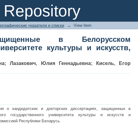
щенные в Белорусском государств
Repository
 1996-2024
ографические указатели и списки
→
View Item
защищенные в Белорусском
иверситете культуры и искусств,
на
;
Лазакович, Юлия Геннадьевна
;
Кисель, Егор
ия о кандидатских и докторских диссертациях, защищенных в
кого государственного университета культуры и искусств и
омиссией Республики Беларусь.