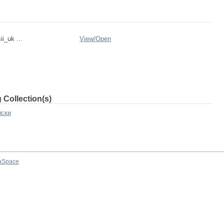
ii_uk ...
View/
Open
 Collection(s)
иски
aSpace