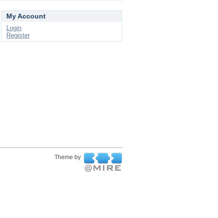
My Account
Login
Register
Theme by