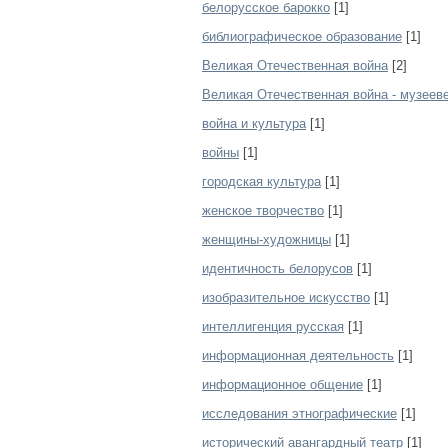
белорусское барокко
[1]
библиографическое образование
[1]
Великая Отечественная война
[2]
Великая Отечественная война - музеев
война и культура
[1]
войны
[1]
городская культура
[1]
женское творчество
[1]
женщины-художницы
[1]
идентичность белорусов
[1]
изобразительное искусство
[1]
интеллигенция русская
[1]
информационная деятельность
[1]
информационное общение
[1]
исследования этнографические
[1]
исторический авангардный театр
[1]