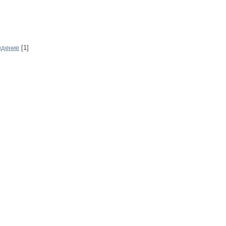
едение
[1]