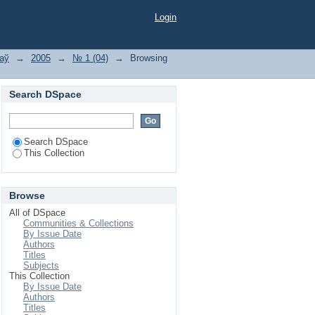
Login
ваў
→
2005
→
№ 1 (04)
→
Browsing
Search DSpace
Search DSpace
This Collection
Browse
All of DSpace
Communities & Collections
By Issue Date
Authors
Titles
Subjects
This Collection
By Issue Date
Authors
Titles