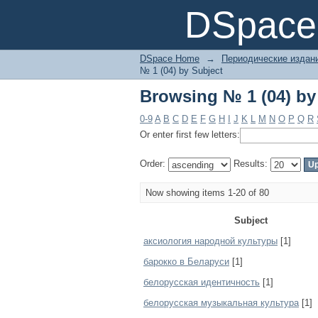
Browsing № 1 (04) by
DSpace 
DSpace Home
→
Периодические издан
№ 1 (04) by Subject
Browsing № 1 (04) by
0-9
A
B
C
D
E
F
G
H
I
J
K
L
M
N
O
P
Q
R
Or enter first few letters:
Order:
Results:
Now showing items 1-20 of 80
Subject
аксиология народной культуры
[1]
барокко в Беларуси
[1]
белорусская идентичность
[1]
белорусская музыкальная культура
[1]