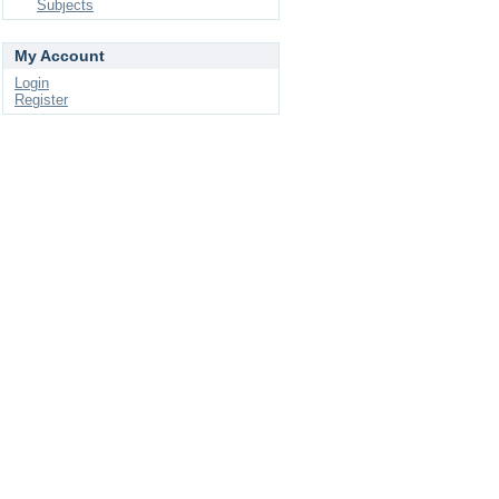
Subjects
My Account
Login
Register