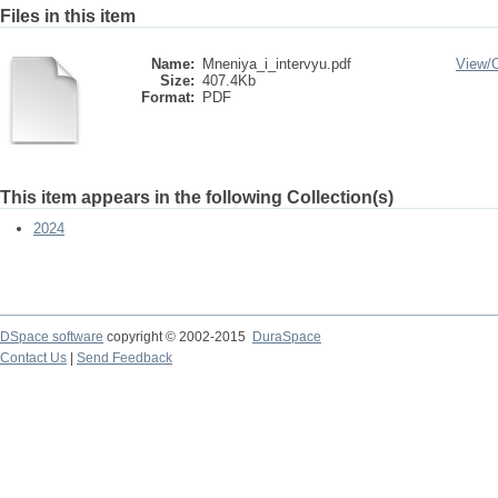
Files in this item
Name:
Mneniya_i_intervyu.pdf
View/
Size:
407.4Kb
Format:
PDF
This item appears in the following Collection(s)
2024
DSpace software
copyright © 2002-2015
DuraSpace
Contact Us
|
Send Feedback