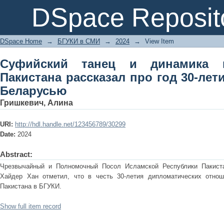
Суфийский танец и динамика контак
DSpace Reposit
30-летия дипотношений с Беларусь
DSpace Home
→
БГУКИ в СМИ
→
2024
→
View Item
Суфийский танец и динамика к
Пакистана рассказал про год 30-ле
Беларусью
Гришкевич, Алина
URI:
http://hdl.handle.net/123456789/30299
Date:
2024
Abstract:
Чрезвычайный и Полномочный Посол Исламской Республики Пакист
Хайдер Хан отметил, что в честь 30-летия дипломатических отноше
Пакистана в БГУКИ.
Show full item record