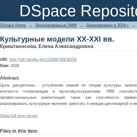
Культурные модели XX-XXI вв.
DSpace Reposit
DSpace Home
→
Депонированные УММ
→
Депонировано в 2024 г.
→
Культурные модели XX-XXI вв.
Криштаносова, Елена Александровна
URI:
http://hdl.handle.net/123456789/30256
Date:
2024
Abstract:
Цель дисциплины - углубление знаний по теории культуры, анали
контексте глобализации и мультикультурализма. УМК способс
профессиональных компетенций, таких как способность приме
анализировать культурные явления, работать в междисциплинарной и м
Show full item record
Files in this item