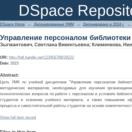
Управление персоналом библиотеки
DSpace Reposit
DSpace Home
→
Депонированные УММ
→
Депонировано в 2024 г.
→
Управление персоналом библиотеки
Зыгмантович, Светлана Викентьевна
;
Клименкова, Ни
URI:
http://hdl.handle.net/123456789/29222
Date:
2023
Abstract:
Цель УМК по учебной дисциплине "Управление персоналом библиоте
методических материалов, необходимых для изучения организационн
психологических вопросов по работе с персоналом в условиях библиот
студентов в освоении учебного материала, а также повышении эф
процесса и самостоятельной работы студентов на основе компетентност
Show full item record