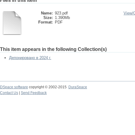
Files in this item
Name:
923.pdf
View/
Size:
1.390Mb
Format:
PDF
This item appears in the following Collection(s)
Депонировано в 2024 г.
DSpace software
copyright © 2002-2015
DuraSpace
Contact Us
|
Send Feedback