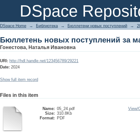
Бюллетень новых поступлений за м
DSpace Reposit
DSpace Home
→
Библиотека
→
Бюллетени новых поступлений
→
2
Бюллетень новых поступлений за м
Гонестова, Наталья Ивановна
URI:
http://hdl.handle.net/123456789/29221
Date:
2024
Show full item record
Files in this item
Name:
05_24.pdf
View/
Size:
310.8Kb
Format:
PDF