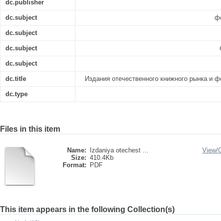
dc.publisher
dc.subject
ф
dc.subject
dc.subject
dc.subject
dc.title
Издания отечественного книжного рынка и 
dc.type
Files in this item
Name:
Izdaniya otechest ...
View/
Size:
410.4Kb
Format:
PDF
This item appears in the following Collection(s)