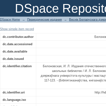
Издания отечественного книжного 
DSpace Reposit
DSpace Home
→
Периодические издания
→
Веснік Беларускага дзярж
Show simple item record
dc.contributor.author
Белонов
dc.date.accessioned
dc.date.available
dc.date.issued
dc.identifier.citation
Белоновская, И. Л. Издания отечественног
школьных библиотек / И. Л. Белоновс
дзяржаўнага універсітэта культуры і мастацтва
117-123. - (Бібліятэказнаўства, кнігазнаўст
dc.identifier.uri
http://h
dc.language.iso