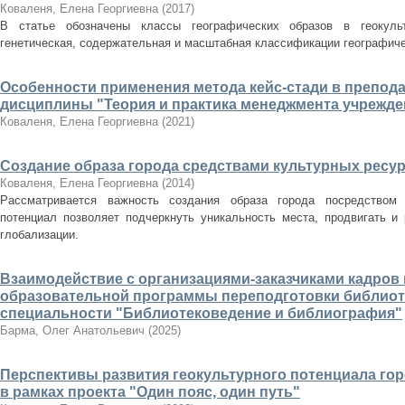
Коваленя, Елена Георгиевна
(
2017
)
В статье обозначены классы географических образов в геокуль
генетическая, содержательная и масштабная классификации географиче
Особенности применения метода кейс-стади в препод
дисциплины "Теория и практика менеджмента учрежд
Коваленя, Елена Георгиевна
(
2021
)
Создание образа города средствами культурных ресу
Коваленя, Елена Георгиевна
(
2014
)
Рассматривается важность создания образа города посредством 
потенциал позволяет подчеркнуть уникальность места, продвигать и 
глобализации.
Взаимодействие с организациями-заказчиками кадров 
образовательной программы переподготовки библиот
специальности "Библиотековедение и библиография"
Барма, Олег Анатольевич
(
2025
)
Перспективы развития геокультурного потенциала го
в рамках проекта "Один пояс, один путь"