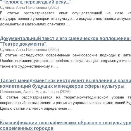
"Человек, перешедший реку..."
Сулима, Анна Николаевна
(
2025
)
В статье рассматривается опыт осуществленной на базе ка
государственного университета культуры и искусств постановки докуме
документах и материалах спектакля ...
Документальный текст и его сценическое воплощение:
"Театре документа"
Сулима, Анна Николаевна
(
2025
)
В статье исследуются современные режиссерские подходы к интер
Особое внимание уделяется проблеме визуализации недраматургическ
также его художественному и ...
Талант-менеджмент как инструмент выявления и разв
компетенций будущих менеджеров сферы культуры
Полховская, Алина Анатольевна
(
2026
)
В статье рассматривается на теоретико-методическом уровне та
направленный на выявление и развитие управленческих компетенций б
Целью статьи является определение ...
Классификации географических образов в геокультур
современных городов