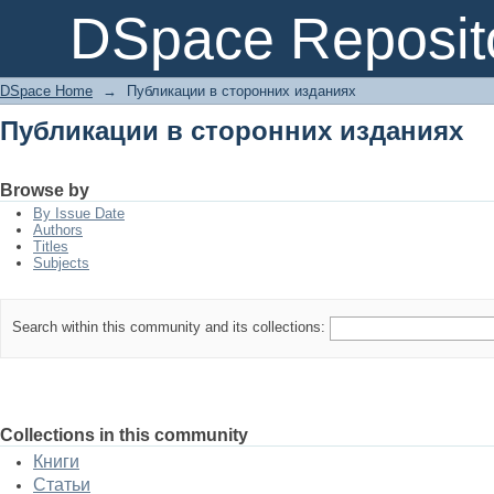
Публикации в сторонних изданиях
DSpace Reposit
DSpace Home
→
Публикации в сторонних изданиях
Публикации в сторонних изданиях
Browse by
By Issue Date
Authors
Titles
Subjects
Search within this community and its collections:
Collections in this community
Книги
Статьи