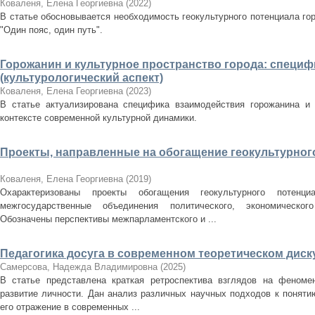
Коваленя, Елена Георгиевна
(
2022
)
В статье обосновывается необходимость геокультурного потенциала гор
"Один пояс, один путь".
Горожанин и культурное пространство города: специ
(культурологический аспект)
Коваленя, Елена Георгиевна
(
2023
)
В статье актуализирована специфика взаимодействия горожанина и 
контексте современной культурной динамики.
Проекты, направленные на обогащение геокультурног
Коваленя, Елена Георгиевна
(
2019
)
Охарактеризованы проекты обогащения геокультурного потенц
межгосударственные объединения политического, экономическог
Обозначены перспективы межпарламентского и ...
Педагогика досуга в современном теоретическом диск
Самерсова, Надежда Владимировна
(
2025
)
В статье представлена краткая ретроспектива взглядов на феномен
развитие личности. Дан анализ различных научных подходов к понятию
его отражение в современных ...