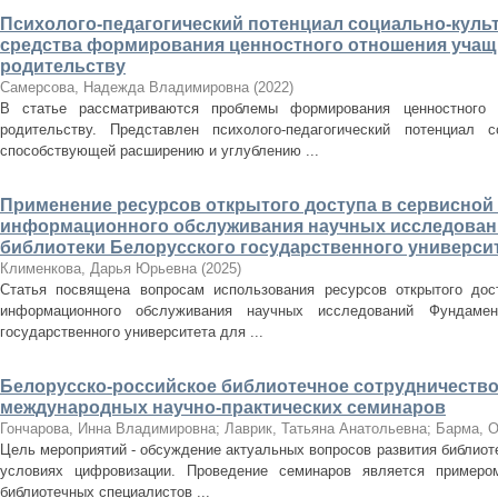
Психолого-педагогический потенциал социально-культ
средства формирования ценностного отношения учащ
родительству
Самерсова, Надежда Владимировна
(
2022
)
В статье рассматриваются проблемы формирования ценностного
родительству. Представлен психолого-педагогический потенциал со
способствующей расширению и углублению ...
Применение ресурсов открытого доступа в сервисной
информационного обслуживания научных исследова
библиотеки Белорусского государственного универси
Клименкова, Дарья Юрьевна
(
2025
)
Статья посвящена вопросам использования ресурсов открытого дос
информационного обслуживания научных исследований Фундамент
государственного университета для ...
Белорусско-российское библиотечное сотрудничество
международных научно-практических семинаров
Гончарова, Инна Владимировна
;
Лаврик, Татьяна Анатольевна
;
Барма, О
Цель мероприятий - обсуждение актуальных вопросов развития библиоте
условиях цифровизации. Проведение семинаров является примеро
библиотечных специалистов ...