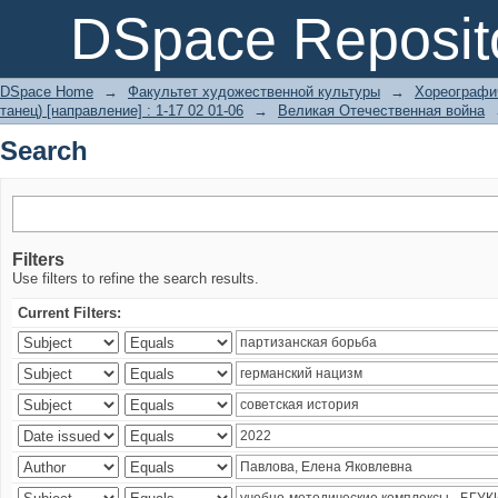
Search
DSpace Reposit
DSpace Home
→
Факультет художественной культуры
→
Хореографич
танец) [направление] : 1-17 02 01-06
→
Великая Отечественная война
Search
Filters
Use filters to refine the search results.
Current Filters: