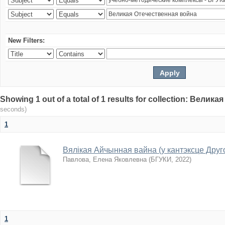
New Filters:
Showing 1 out of a total of 1 results for collection: Вели
seconds)
1
Вялікая Айчынная вайна (у кантэксце Друг
Павлова, Елена Яковлевна
(
БГУКИ
,
2022
)
1