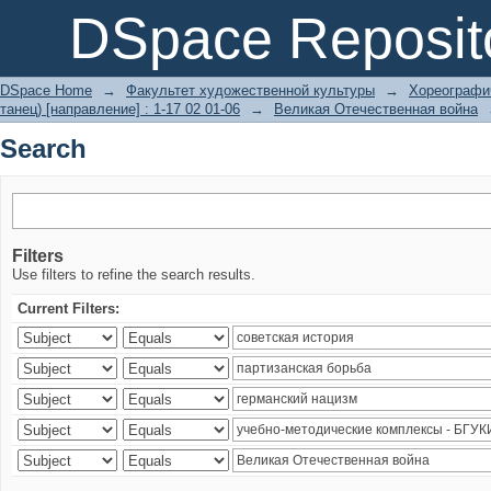
Search
DSpace Reposit
DSpace Home
→
Факультет художественной культуры
→
Хореографич
танец) [направление] : 1-17 02 01-06
→
Великая Отечественная война
Search
Filters
Use filters to refine the search results.
Current Filters: