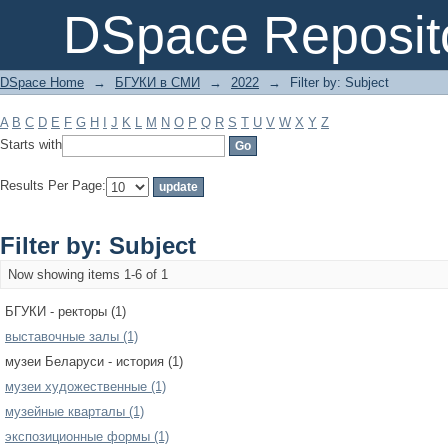
Filter by: Subject
DSpace Reposit
DSpace Home
→
БГУКИ в СМИ
→
2022
→
Filter by: Subject
A
B
C
D
E
F
G
H
I
J
K
L
M
N
O
P
Q
R
S
T
U
V
W
X
Y
Z
Starts with
Results Per Page:
Filter by: Subject
Now showing items 1-6 of 1
БГУКИ - ректоры (1)
выставочные залы (1)
музеи Беларуси - история (1)
музеи художественные (1)
музейные кварталы (1)
экспозиционные формы (1)