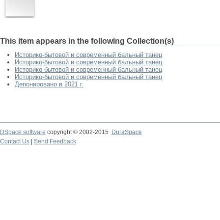
This item appears in the following Collection(s)
Историко-бытовой и современный бальный танец
Историко-бытовой и современный бальный танец
Историко-бытовой и современный бальный танец
Историко-бытовой и современный бальный танец
Депонировано в 2021 г.
DSpace software
copyright © 2002-2015
DuraSpace
Contact Us
|
Send Feedback