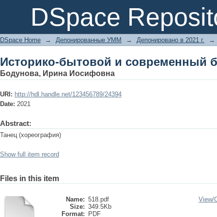
Историко-бытовой и современный 
DSpace Reposit
DSpace Home
→
Депонированные УММ
→
Депонировано в 2021 г.
→
Историко-бытовой и современный 
Бодунова, Ирина Иосифовна
URI:
http://hdl.handle.net/123456789/24394
Date:
2021
Abstract:
Танец (хореография)
Show full item record
Files in this item
Name:
518.pdf
View/
Size:
349.5Kb
Format:
PDF