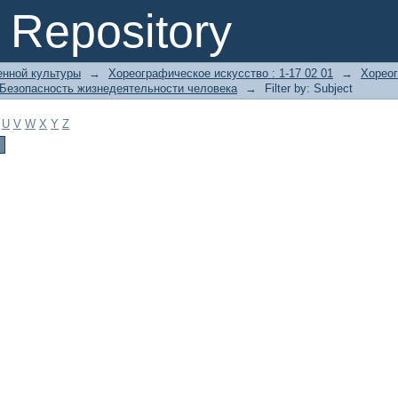
Repository
енной культуры
→
Хореографическое искусство : 1-17 02 01
→
Хореог
Безопасность жизнедеятельности человека
→
Filter by: Subject
U
V
W
X
Y
Z