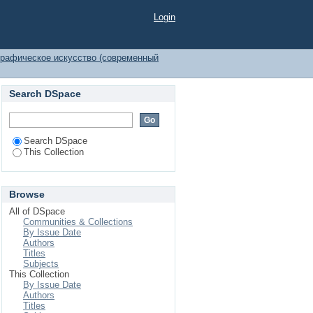
Login
рафическое искусство (современный
Search DSpace
Search DSpace
This Collection
Browse
All of DSpace
Communities & Collections
By Issue Date
Authors
Titles
Subjects
This Collection
By Issue Date
Authors
Titles