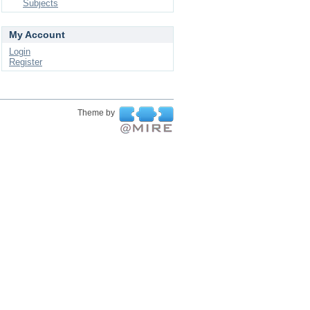
Subjects
My Account
Login
Register
Theme by