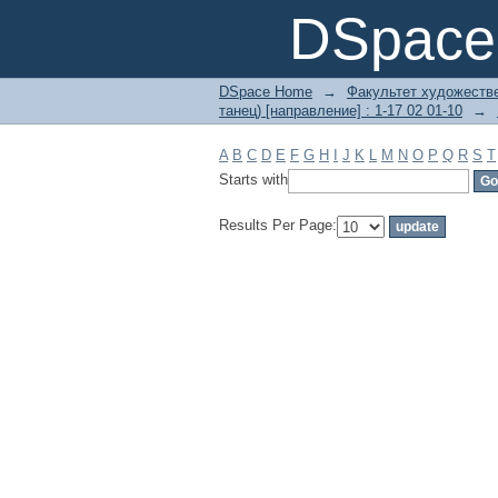
Filter by: Subject
DSpace 
DSpace Home
→
Факультет художеств
танец) [направление] : 1-17 02 01-10
→
A
B
C
D
E
F
G
H
I
J
K
L
M
N
O
P
Q
R
S
T
Starts with
Results Per Page: