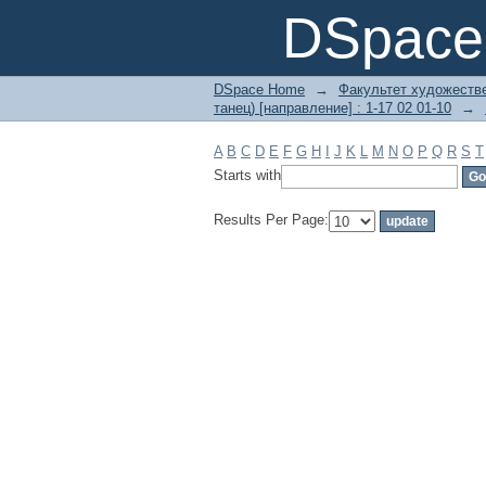
Filter by: Subject
DSpace 
DSpace Home
→
Факультет художеств
танец) [направление] : 1-17 02 01-10
→
A
B
C
D
E
F
G
H
I
J
K
L
M
N
O
P
Q
R
S
T
Starts with
Results Per Page: