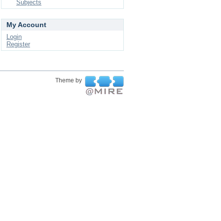
Subjects
My Account
Login
Register
Theme by