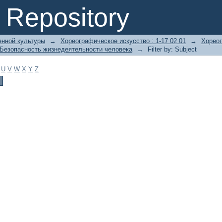
Repository
енной культуры
→
Хореографическое искусство : 1-17 02 01
→
Хореог
Безопасность жизнедеятельности человека
→
Filter by: Subject
U
V
W
X
Y
Z