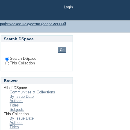
Login
рафическое искусство (современный
Search DSpace
Search DSpace
This Collection
Browse
All of DSpace
Communities & Collections
By Issue Date
Authors
Titles
Subjects
This Collection
By Issue Date
Authors
Titles