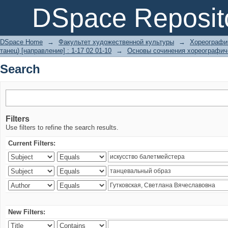
Search
DSpace Reposit
DSpace Home
→
Факультет художественной культуры
→
Хореографич
танец) [направление] : 1-17 02 01-10
→
Основы сочинения хореографич
Search
Filters
Use filters to refine the search results.
Current Filters:
New Filters: