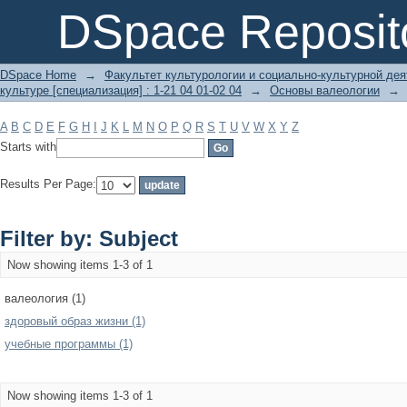
Filter by: Subject
DSpace Reposit
DSpace Home
→
Факультет культурологии и социально-культурной де
культуре [специализация] : 1-21 04 01-02 04
→
Основы валеологии
→
A
B
C
D
E
F
G
H
I
J
K
L
M
N
O
P
Q
R
S
T
U
V
W
X
Y
Z
Starts with
Results Per Page:
Filter by: Subject
Now showing items 1-3 of 1
валеология (1)
здоровый образ жизни (1)
учебные программы (1)
Now showing items 1-3 of 1