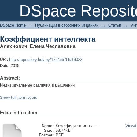
Коэффициент интеллекта
DSpace Reposit
DSpace Home
→
Публикации в сторонних изданиях
→
Статьи
→
Vie
Коэффициент интеллекта
Алехнович, Елена Чеславовна
URI:
http://repository.buk.by/123456789/19022
Date:
2015
Abstract:
Индивидуальные различия в мышлении
Show full item record
Files in this item
Name:
Коэффициент интел ...
View/
Size:
58.74Kb
Format:
PDF