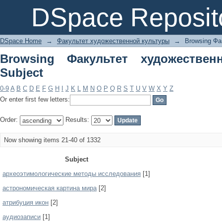
Browsing Факультет художественной 
DSpace Reposit
DSpace Home
→
Факультет художественной культуры
→
Browsing Фа
Browsing Факультет художестве
Subject
0-9
A
B
C
D
E
F
G
H
I
J
K
L
M
N
O
P
Q
R
S
T
U
V
W
X
Y
Z
Or enter first few letters:
Order:
Results:
Now showing items 21-40 of 1332
Subject
археоэтимологические методы исследования
[1]
астрономическая картина мира
[2]
атрибуция икон
[2]
аудиозаписи
[1]