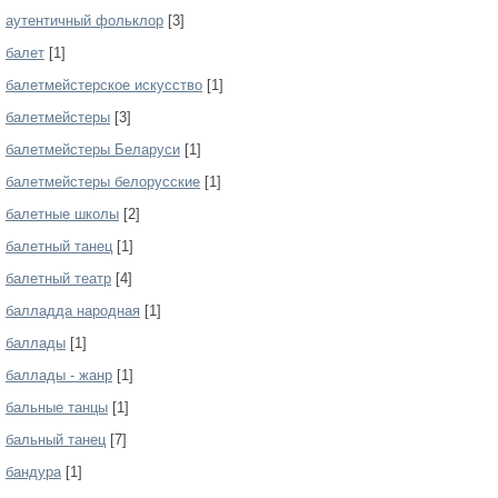
аутентичный фольклор
[3]
балет
[1]
балетмейстерское искусство
[1]
балетмейстеры
[3]
балетмейстеры Беларуси
[1]
балетмейстеры белорусские
[1]
балетные школы
[2]
балетный танец
[1]
балетный театр
[4]
балладда народная
[1]
баллады
[1]
баллады - жанр
[1]
бальные танцы
[1]
бальный танец
[7]
бандура
[1]