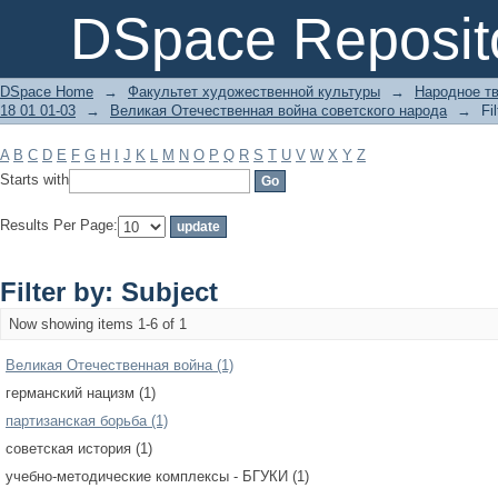
Filter by: Subject
DSpace Reposit
DSpace Home
→
Факультет художественной культуры
→
Народное тв
18 01 01-03
→
Великая Отечественная война советского народа
→
Fi
A
B
C
D
E
F
G
H
I
J
K
L
M
N
O
P
Q
R
S
T
U
V
W
X
Y
Z
Starts with
Results Per Page:
Filter by: Subject
Now showing items 1-6 of 1
Великая Отечественная война (1)
германский нацизм (1)
партизанская борьба (1)
советская история (1)
учебно-методические комплексы - БГУКИ (1)