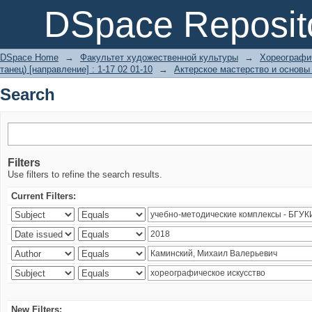
Search
DSpace Reposit
DSpace Home
→
Факультет художественной культуры
→
Хореографич
танец) [направление] : 1-17 02 01-10
→
Актерское мастерство и основы
Search
Filters
Use filters to refine the search results.
Current Filters:
New Filters: