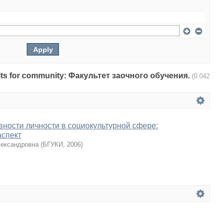
esults for community: Факультет заочного обучения.
(0.042
вности личности в социокультурной сфере:
аспект
лександровна
(
БГУКИ
,
2006
)