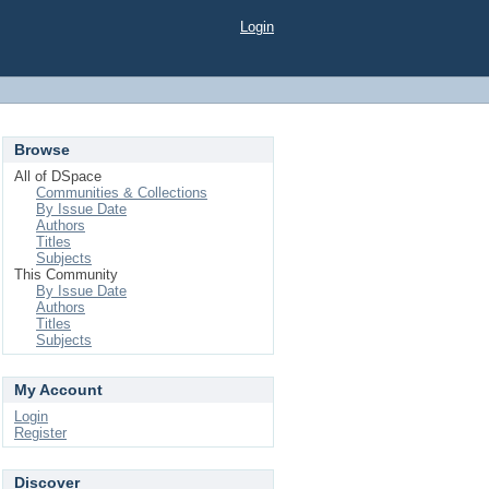
Login
Browse
All of DSpace
Communities & Collections
By Issue Date
Authors
Titles
Subjects
This Community
By Issue Date
Authors
Titles
Subjects
My Account
Login
Register
Discover