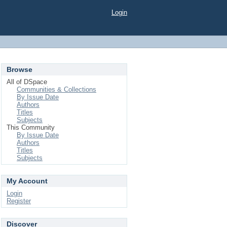
Login
Browse
All of DSpace
Communities & Collections
By Issue Date
Authors
Titles
Subjects
This Community
By Issue Date
Authors
Titles
Subjects
My Account
Login
Register
Discover