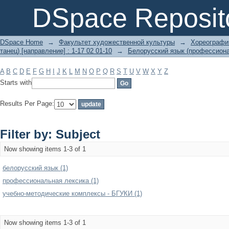
Filter by: Subject
DSpace Reposit
DSpace Home
→
Факультет художественной культуры
→
Хореографич
танец) [направление] : 1-17 02 01-10
→
Белорусский язык (профессиона
A
B
C
D
E
F
G
H
I
J
K
L
M
N
O
P
Q
R
S
T
U
V
W
X
Y
Z
Starts with
Results Per Page:
Filter by: Subject
Now showing items 1-3 of 1
белорусский язык (1)
профессиональная лексика (1)
учебно-методические комплексы - БГУКИ (1)
Now showing items 1-3 of 1