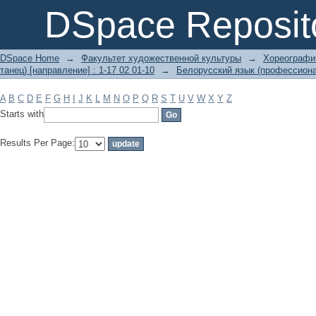
Filter by: Subject
DSpace Reposit
DSpace Home
→
Факультет художественной культуры
→
Хореографич
танец) [направление] : 1-17 02 01-10
→
Белорусский язык (профессиона
A
B
C
D
E
F
G
H
I
J
K
L
M
N
O
P
Q
R
S
T
U
V
W
X
Y
Z
Starts with
Results Per Page: