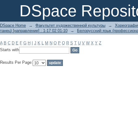
Filter by: Subject
DSpace Reposit
DSpace Home
→
Факультет художественной культуры
→
Хореографич
танец) [направление] : 1-17 02 01-10
→
Белорусский язык (профессиона
A
B
C
D
E
F
G
H
I
J
K
L
M
N
O
P
Q
R
S
T
U
V
W
X
Y
Z
Starts with
Results Per Page: