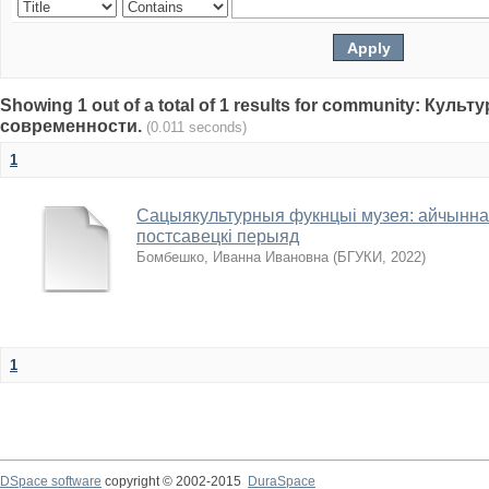
Showing 1 out of a total of 1 results for community: Куль
современности.
(0.011 seconds)
1
Сацыякультурныя фукнцыі музея: айчынная
постсавецкі перыяд
Бомбешко, Иванна Ивановна
(
БГУКИ
,
2022
)
1
DSpace software
copyright © 2002-2015
DuraSpace