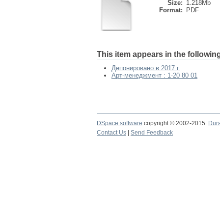
Size:
1.218Mb
Format:
PDF
This item appears in the following
Депонировано в 2017 г.
Арт-менеджмент : 1-20 80 01
DSpace software
copyright © 2002-2015
Dur
Contact Us
|
Send Feedback