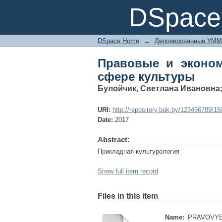
Правовые и экономи
DSpace 
DSpace Home
→
Депонированные УММ
Правовые и эконом
сфере культуры
Булойчик, Светлана Ивановна
URI:
http://repository.buk.by/123456789/1
Date:
2017
Abstract:
Прикладная культурология
Show full item record
Files in this item
Name:
PRAVOVYE 