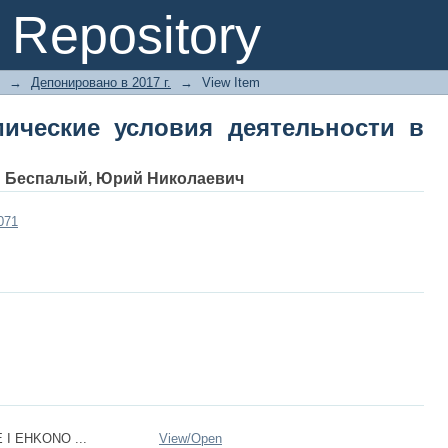
ческие условия деятельности в сфе
Repository
→
Депонировано в 2017 г.
→
View Item
ические условия деятельности в
;
Беспалый, Юрий Николаевич
5071
I EHKONO ...
View/
Open