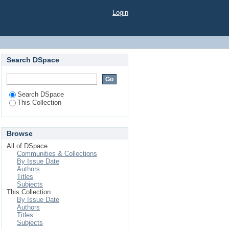
ре культуры
Login
Search DSpace
Search DSpace
This Collection
Browse
All of DSpace
Communities & Collections
By Issue Date
Authors
Titles
Subjects
This Collection
By Issue Date
Authors
Titles
Subjects