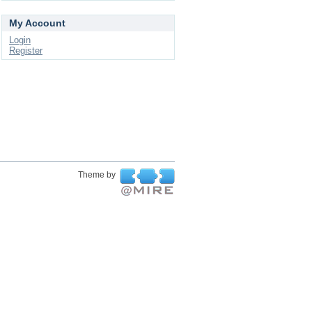
My Account
Login
Register
Theme by