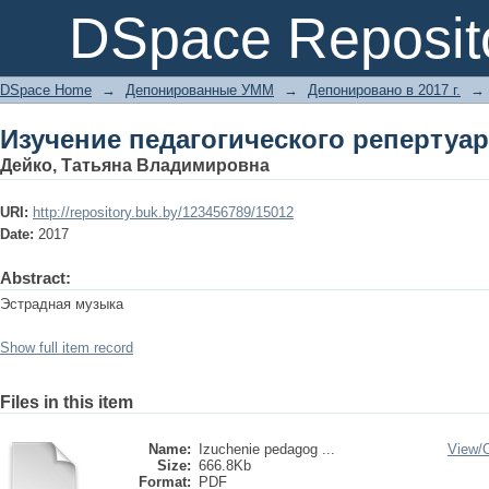
Изучение педагогического репертуар
DSpace Reposit
DSpace Home
→
Депонированные УММ
→
Депонировано в 2017 г.
→
Изучение педагогического репертуар
Дейко, Татьяна Владимировна
URI:
http://repository.buk.by/123456789/15012
Date:
2017
Abstract:
Эстрадная музыка
Show full item record
Files in this item
Name:
Izuchenie pedagog ...
View/
Size:
666.8Kb
Format:
PDF