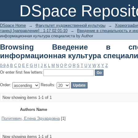
Browsing Введение в специал
DSpace Reposit
специалиста by Author
DSpace Home
→
Факультет художественной культуры
→
Хореографич
танец) [направление] : 1-17 02 01-10
→
Введение в специальность и ин
информационная культура специалиста by Author
Browsing Введение в спе
информационная культура специалис
0-9
A
B
C
D
E
F
G
H
I
J
K
L
M
N
O
P
Q
R
S
T
U
V
W
X
Y
Z
Or enter first few letters:
Order:
Results:
Now showing items 1-1 of 1
Authors Name
Политевич, Елена Эдуардовна
[1]
Now showing items 1-1 of 1