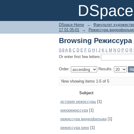
Browsing Режиссура
DSpace 
DSpace Home
→
Факультет художеств
17 01 05-01
→
Режиссура видеофильм
Browsing Режиссура
0-9
A
B
C
D
E
F
G
H
I
J
K
L
M
N
O
P
Q
R
Or enter first few letters:
Order:
Results:
Now showing items 1-5 of 5
Subject
история режиссуры
[1]
кинорежиссура
[1]
режиссура видеофильма
[1]
режиссура кино
[1]