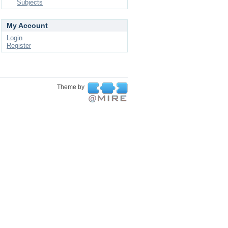
Subjects
My Account
Login
Register
Theme by