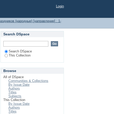
Login
аздников (народные) [направление] : 1-
Search DSpace
Search DSpace
This Collection
Browse
All of DSpace
Communities & Collections
By Issue Date
Authors
Titles
Subjects
This Collection
By Issue Date
Authors
Titles