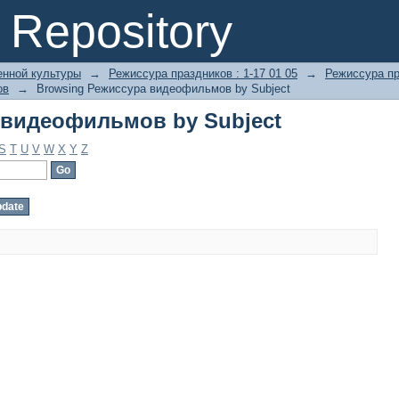
 видеофильмов by Subject
Repository
енной культуры
→
Режиссура праздников : 1-17 01 05
→
Режиссура пр
ов
→
Browsing Режиссура видеофильмов by Subject
 видеофильмов by Subject
S
T
U
V
W
X
Y
Z