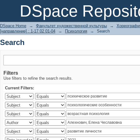
Search
DSpace Reposit
DSpace Home
→
Факультет художественной культуры
→
Хореографич
[направление] : 1-17 02 01-04
→
Психология
→
Search
Search
Filters
Use filters to refine the search results.
Current Filters: