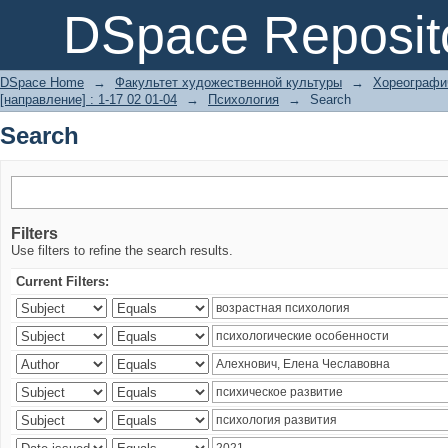
Search
DSpace Reposit
DSpace Home
→
Факультет художественной культуры
→
Хореографич
[направление] : 1-17 02 01-04
→
Психология
→
Search
Search
Filters
Use filters to refine the search results.
Current Filters: