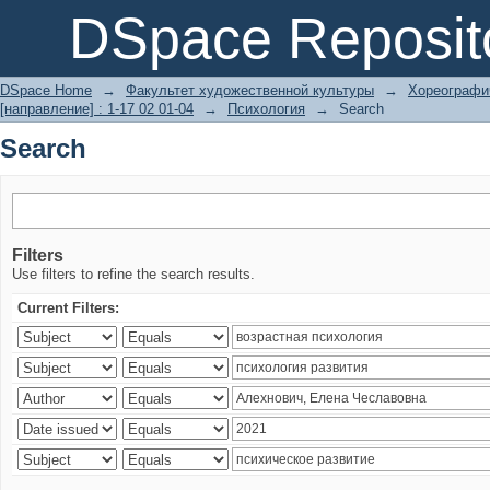
Search
DSpace Reposit
DSpace Home
→
Факультет художественной культуры
→
Хореографич
[направление] : 1-17 02 01-04
→
Психология
→
Search
Search
Filters
Use filters to refine the search results.
Current Filters: