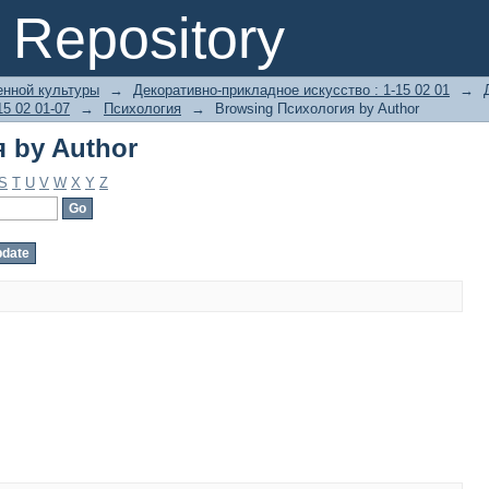
 by Author
Repository
енной культуры
→
Декоративно-прикладное искусство : 1-15 02 01
→
15 02 01-07
→
Психология
→
Browsing Психология by Author
 by Author
S
T
U
V
W
X
Y
Z