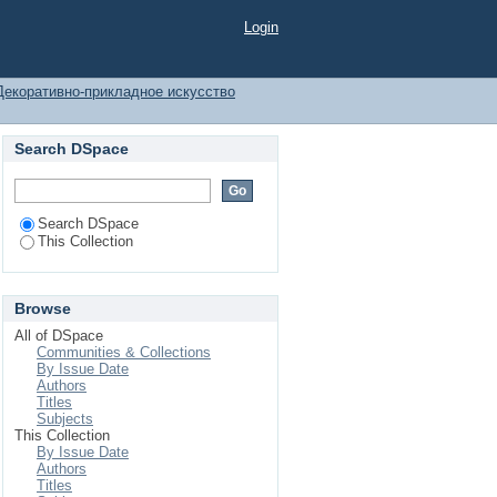
Login
Декоративно-прикладное искусство
Search DSpace
Search DSpace
This Collection
Browse
All of DSpace
Communities & Collections
By Issue Date
Authors
Titles
Subjects
This Collection
By Issue Date
Authors
Titles