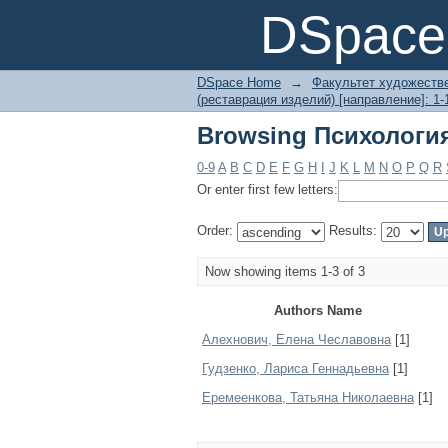
Browsing Психология
DSpace 
DSpace Home
→
Факультет художеств
(реставрация изделий) [направление]: 1-
Browsing Психология
0-9
A
B
C
D
E
F
G
H
I
J
K
L
M
N
O
P
Q
R
Or enter first few letters:
Order:
Results:
Now showing items 1-3 of 3
Authors Name
Алехнович, Елена Чеславовна
[1]
Гудзенко, Лариса Геннадьевна
[1]
Еремеенкова, Татьяна Николаевна
[1]