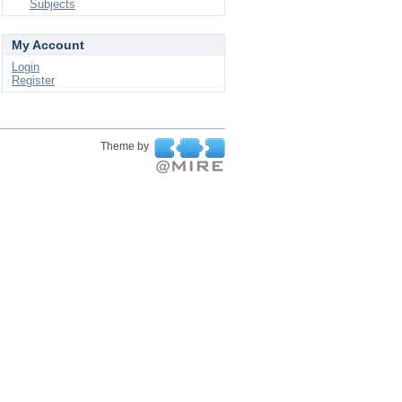
Subjects
My Account
Login
Register
Theme by